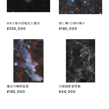
M83 南の回転花火銀河
夜に舞う2頭の蝶々
¥330,000
¥165,000
魔女の横顔星雲
ほ座超新星残骸
¥165,000
¥44,000