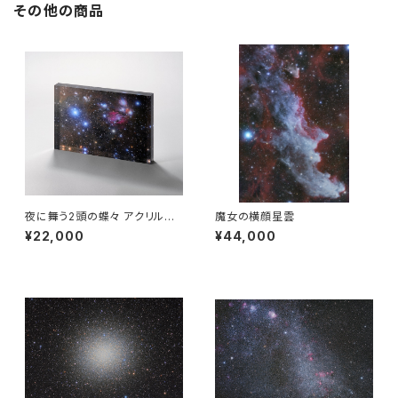
その他の商品
夜に舞う2頭の蝶々 アクリルブ
魔女の横顔星雲
ロック
¥22,000
¥44,000