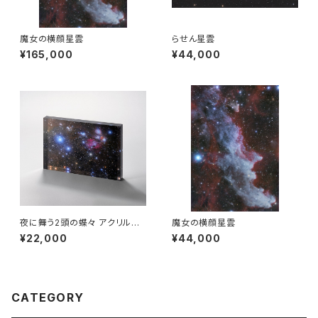
魔女の横顔星雲
らせん星雲
¥165,000
¥44,000
夜に舞う2頭の蝶々 アクリルブ
魔女の横顔星雲
ロック
¥22,000
¥44,000
CATEGORY