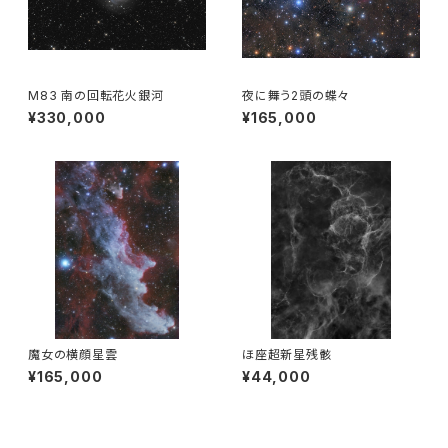
M83 南の回転花火銀河
夜に舞う2頭の蝶々
¥330,000
¥165,000
魔女の横顔星雲
ほ座超新星残骸
¥165,000
¥44,000